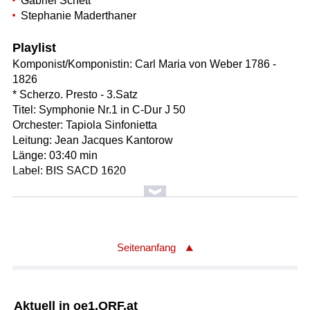
Gabriel Schett
Stephanie Maderthaner
Playlist
Komponist/Komponistin: Carl Maria von Weber 1786 -
1826
* Scherzo. Presto - 3.Satz
Titel: Symphonie Nr.1 in C-Dur J 50
Orchester: Tapiola Sinfonietta
Leitung: Jean Jacques Kantorow
Länge: 03:40 min
Label: BIS SACD 1620
Komponist/Komponistin: Robert Schumann 1810-1856
* Scherzino - 3.Satz
Titel: Faschingsschwank aus Wien op.26 - Fantasiebilder
für Klavier
Seitenanfang
Solist/Solistin: Florian Uhlig
Länge: 02:12 min
Label: hänssler Classic CD98650
Aktuell in oe1.ORF.at