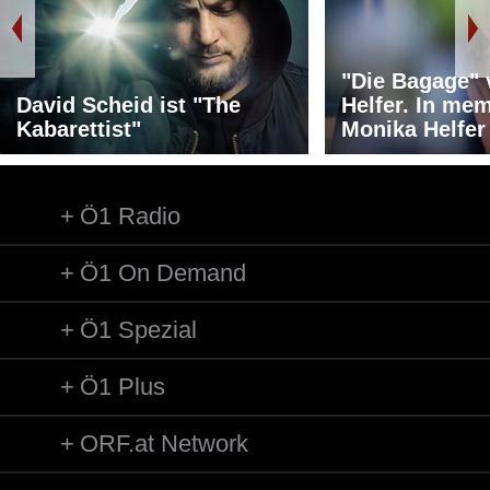
"Die Bagage"
David Scheid ist "The
Helfer. In me
Kabarettist"
Monika Helfer
Ö1 Radio
Ö1 On Demand
Ö1 Spezial
Ö1 Plus
ORF.at Network