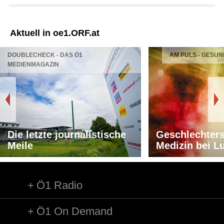
Aktuell in oe1.ORF.at
DOUBLECHECK - DAS Ö1
AM PULS - GESUN
MEDIENMAGAZIN
Die letzte journalistische
Geschlechters
Meile
Medizin bei L
Ö1 Radio
Ö1 On Demand