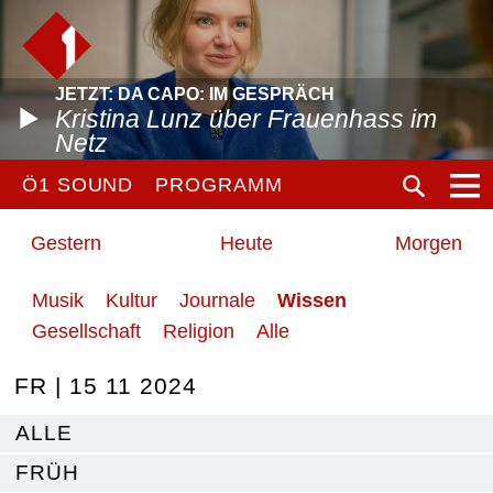
JETZT: DA CAPO: IM GESPRÄCH
Kristina Lunz über Frauenhass im
Netz
Ö1 SOUND
PROGRAMM
Gestern
Heute
Morgen
Musik
Kultur
Journale
Wissen
Gesellschaft
Religion
Alle
FR | 15 11 2024
ALLE
FRÜH