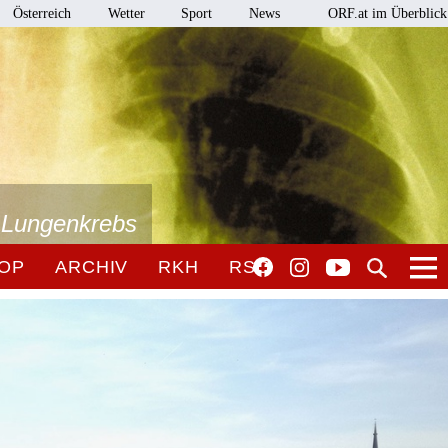
Österreich
Wetter
Sport
News
ORF.at im Überblick
i Lungenkrebs
OP
ARCHIV
RKH
RSO