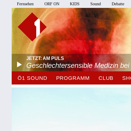
Fernsehen
ORF ON
KIDS
Sound
Debatte
JETZT: AM PULS
Geschlechtersensible Medizin be
Ö1 SOUND
PROGRAMM
CLUB
SH