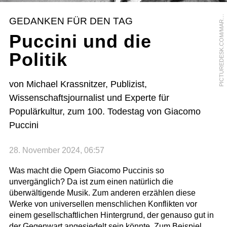
I
C
T
U
R
E
D
E
S
K
.
C
O
M
/
M
A
Y
E
V
A
N
P
S
GEDANKEN FÜR DEN TAG
R
Puccini und die
Politik
von Michael Krassnitzer, Publizist,
Wissenschaftsjournalist und Experte für
Populärkultur, zum 100. Todestag von Giacomo
Puccini
28. November 2024, 06:57
Was macht die Opern Giacomo Puccinis so
unvergänglich? Da ist zum einen natürlich die
überwältigende Musik. Zum anderen erzählen diese
Werke von universellen menschlichen Konflikten vor
einem gesellschaftlichen Hintergrund, der genauso gut in
der Gegenwart angesiedelt sein könnte. Zum Beispiel