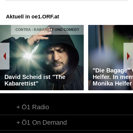
Aktuell in oe1.ORF.at
CONTRA - KABARETT UND COMEDY
"Die Bagage"
David Scheid ist "The
Helfer. In me
Kabarettist"
Monika Helfer
Ö1 Radio
Ö1 On Demand