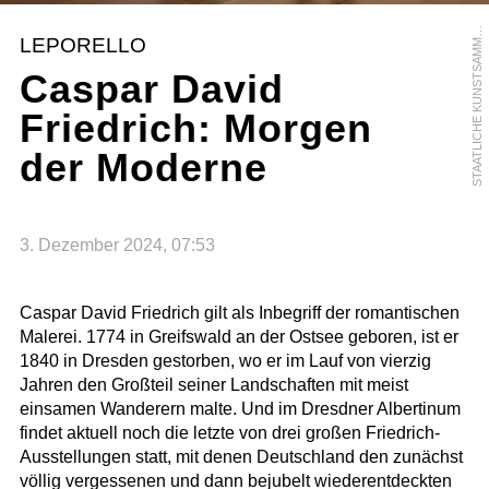
S
R
LEPORELLO
M
Caspar David
Friedrich: Morgen
der Moderne
3. Dezember 2024, 07:53
Caspar David Friedrich gilt als Inbegriff der romantischen
Malerei. 1774 in Greifswald an der Ostsee geboren, ist er
1840 in Dresden gestorben, wo er im Lauf von vierzig
Jahren den Großteil seiner Landschaften mit meist
einsamen Wanderern malte. Und im Dresdner Albertinum
findet aktuell noch die letzte von drei großen Friedrich-
Ausstellungen statt, mit denen Deutschland den zunächst
völlig vergessenen und dann bejubelt wiederentdeckten