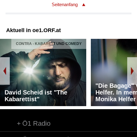
Seitenanfang
Aktuell in oe1.ORF.at
CONTRA - KABARETT UND COMEDY
"Die Bagage"
David Scheid ist "The
Helfer. In me
Kabarettist"
Monika Helfer
Ö1 Radio