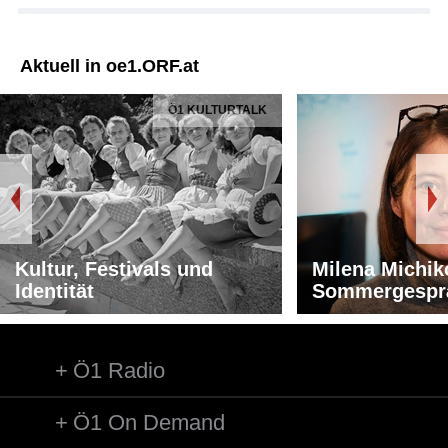
Aktuell in oe1.ORF.at
Ö1 KULTURTALK
Kultur, Festivals und
Milena Michik
Identität
Sommergespr
Ö1 Radio
Ö1 On Demand