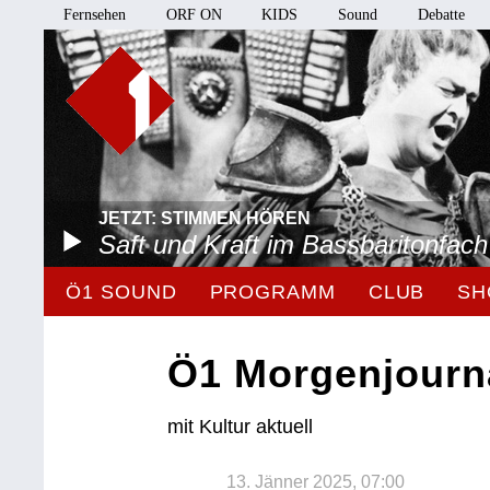
Fernsehen
ORF ON
KIDS
Sound
Debatte
JETZT: STIMMEN HÖREN
Saft und Kraft im Bassbaritonfach
Ö1 SOUND
PROGRAMM
CLUB
SH
Ö1 Morgenjourn
mit Kultur aktuell
13. Jänner 2025, 07:00