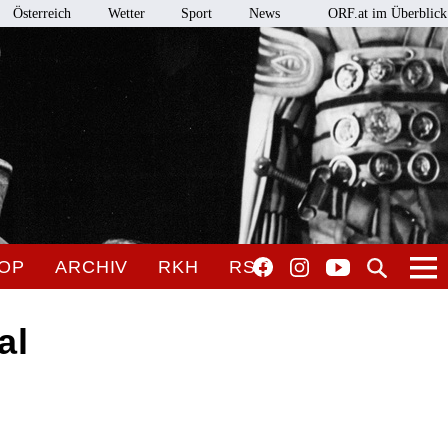
Österreich
Wetter
Sport
News
ORF.at im Überblick
OP
ARCHIV
RKH
RSO
al