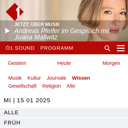
JETZT: ÜBER MUSIK
Andreas Pfeifer im Gespräch mit
Joana Mallwitz
Ö1 SOUND
PROGRAMM
Gestern
Heute
Morgen
Musik
Kultur
Journale
Wissen
Gesellschaft
Religion
Alle
MI | 15 01 2025
ALLE
FRÜH