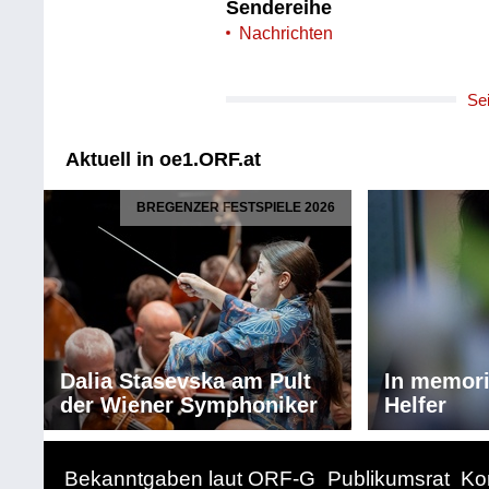
Sendereihe
Nachrichten
Se
Aktuell in oe1.ORF.at
BREGENZER FESTSPIELE 2026
Dalia Stasevska am Pult
In memor
der Wiener Symphoniker
Helfer
Bekanntgaben laut ORF-G
Publikumsrat
Ko