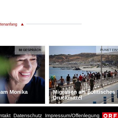
itenanfang
IM GESPRÄCH
PUNKT EIN
iam Monika
Migration als politisches
Druckmittel
ntakt
Datenschutz
Impressum/Offenlegung