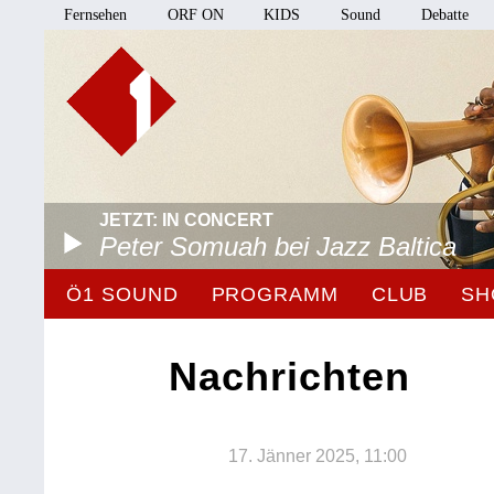
Fernsehen
ORF ON
KIDS
Sound
Debatte
JETZT: IN CONCERT
Peter Somuah bei Jazz Baltica
Ö1 SOUND
PROGRAMM
CLUB
SH
Nachrichten
17. Jänner 2025, 11:00