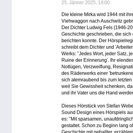
25. Jänner 2025, 14:00
Die kleine Mirka wird 1944 mit ih
Viehwaggon nach Auschwitz gebrach
Der Dichter Ludwig Fels (1946-2021
Geschichte geschrieben, die sich 
berichten konnte. Der Hörspielre
schreibt dem Dichter und 'Arbeiter
Werks: "Jedes Wort, jeder Satz, 
Ruine der Erinnerung'. Ihr elend
Notlügen, Verzweiflung, Resignati
des Räderwerks einer 'betrunkene
sich atemraubend bis zum letzten Wo
weil Sie Gewissheit schenken, das
und ihr Vater uns die Hand werde
Dieses Hörstück von Stefan Weber
Sound Design eines Hörspiels aus
es: "Mit sparsamen, unaufdringlic
gestaltet. Schon zu Beginn lang 
Geschichte mit geballter, erzähler