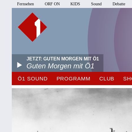
Fernsehen
ORF ON
KIDS
Sound
Debatte
JETZT: GUTEN MORGEN MIT Ö1
Guten Morgen mit Ö1
Ö1 SOUND
PROGRAMM
CLUB
SH