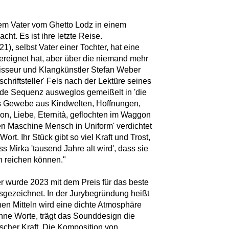
rem Vater vom Ghetto Lodz in einem
t. Es ist ihre letzte Reise.
), selbst Vater einer Tochter, hat eine
ereignet hat, aber über die niemand mehr
gisseur und Klangkünstler Stefan Weber
schriftsteller' Fels nach der Lektüre seines
jede Sequenz ausweglos gemeißelt in 'die
es Gewebe aus Kindwelten, Hoffnungen,
on, Liebe, Eternità, geflochten im Waggon
n Maschine Mensch in Uniform' verdichtet
rt. Ihr Stück gibt so viel Kraft und Trost,
s Mirka 'tausend Jahre alt wird', dass sie
n reichen können."
 wurde 2023 mit dem Preis für das beste
gezeichnet. In der Jurybegründung heißt
hen Mitteln wird eine dichte Atmosphäre
ohne Worte, trägt das Sounddesign die
ischer Kraft. Die Komposition von