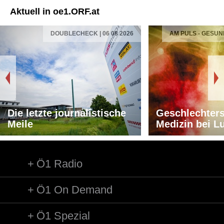
Aktuell in oe1.ORF.at
DOUBLECHECK | 06 08 2026
AM PULS - GESUN
Die letzte journalistische
Geschlechters
Meile
Medizin bei L
Ö1 Radio
Ö1 On Demand
Ö1 Spezial