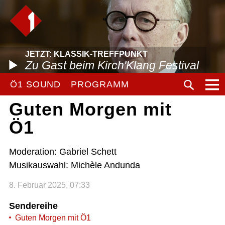
JETZT: KLASSIK-TREFFPUNKT
Zu Gast beim Kirch'Klang Festival
Ö1 SOUND
PROGRAMM
Guten Morgen mit
Ö1
Moderation: Gabriel Schett
Musikauswahl: Michèle Andunda
8. Februar 2025, 07:33
Sendereihe
Guten Morgen mit Ö1