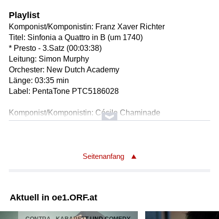
Playlist
Komponist/Komponistin: Franz Xaver Richter
Titel: Sinfonia a Quattro in B (um 1740)
* Presto - 3.Satz (00:03:38)
Leitung: Simon Murphy
Orchester: New Dutch Academy
Länge: 03:35 min
Label: PentaTone PTC5186028
Komponist/Komponistin: Cécile Chaminade
Titel: Pierette. Air de ballet, op.41 - für Klavier
Solist/Solistin: Mark Viner
Länge: 02:19 min
Label: Piano Classics PCL10164
Seitenanfang
Komponist/Komponistin: Friedrich Schwindel
Titel: Symphonie in D-Dur op.9 Nr.3
Aktuell in oe1.ORF.at
* Presto - 3.Satz (00:02:33)
Leitung: Simon Murphy