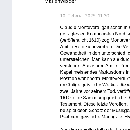
Marienvesper
10. Februar 2025, 11:30
Claudio Monteverdi galt schon in s
gefragtesten Komponisten Nordita
(veröffentlicht 1610) zog Monteve
Amt in Rom zu bewerben. Die Verö
Gewandtheit in den unterschiedli
unterstreichen. Man kann sie du
verstehen. Aus einem Amt in Rom
Kapellmeister des Markusdoms in
Position war enorm. Monteverdi k
unzählige geistliche Werke - die 
zwei Jahre vor seinem Tod, veröff
1610, eine Sammlung geistlicher 
Testament. Diese letzte Veröffent
beispiellosen Schatz der Musikge
Psalmen, geistliche Madrigale, Hy
Aus dieser Fülle stellte der franz