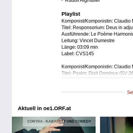
Rudolf Aigmüller
Playlist
Komponist/Komponistin: Claudio 
Titel: Responsorium: Deus in adj
Ausführende: Le Poème Harmoni
Leitung: Vincet Dumestre
Länge: 03:09 min
Label: CVS145
Komponist/Komponistin: Claudio 
Titel: Psalm: Dixit Dominus (SV 2
Ausführende: Le Poème Harmoni
Leitung: Vincet Dumestre
Se
Länge: 02:16 min
Label: CVS145
Aktuell in oe1.ORF.at
Komponist/Komponistin: Claudio 
Titel: Psalm: Dixit Dominus (SV 2
CONTRA - KABARETT UND COMEDY
Ausführende: Le Poème Harmoni
Leitung: Vincet Dumestre