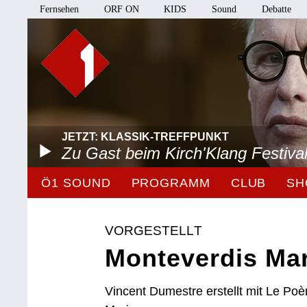
Fernsehen
ORF ON
KIDS
Sound
Debatte
JETZT: KLASSIK-TREFFPUNKT
Zu Gast beim Kirch'Klang Festiva
Ö1 SOUND
PROGRAMM
CLUB
SH
VORGESTELLT
Monteverdis Mar
Vincent Dumestre erstellt mit Le P