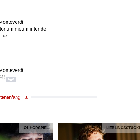
Monteverdi
utorium meum intende
que
Monteverdi
64)
que
itenanfang
Monteverdi
64)
Ö1 HÖRSPIEL
LIEBLINGSSTÜCK
que