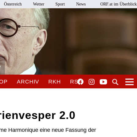
Österreich
Wetter
Sport
News
ORF.at im Überblick
l
OP
ARCHIV
RKH
RSO
ienvesper 2.0
oème Harmonique eine neue Fassung der