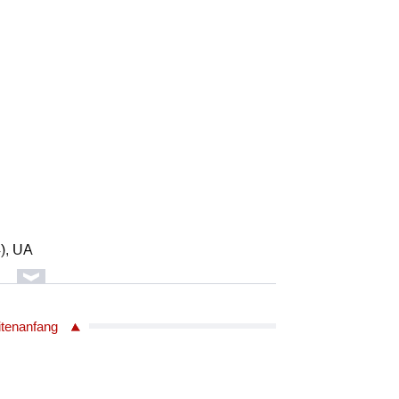
), UA
itenanfang