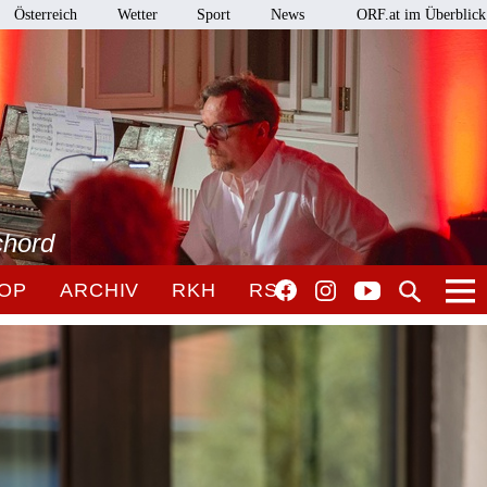
Österreich
Wetter
Sport
News
ORF.at im Überblick
chord
OP
ARCHIV
RKH
RSO