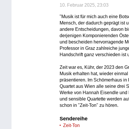
10. Februar 2025, 23:03
"Musik ist für mich auch eine Bot
Mensch, der dadurch geprägt ist und
andere Entscheidungen, davon bin 
derjenigen Komponierenden Österrei
und bescheiden hervorragende Mus
Professor in Graz zahlreiche jun
Handschrift ganz verschieden ist 
Zeit war es, Kühr, der 2023 den G
Musik erhalten hat, wieder einm
präsentieren. Im Schömerhaus in 
Quartet aus Wien alle seine drei 
Werke von Hannah Eisendle und L
und sensible Quartette werden au
schon in "Zeit-Ton" zu hören.
Sendereihe
Zeit-Ton