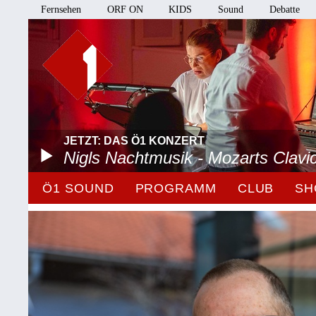
Fernsehen
ORF ON
KIDS
Sound
Debatte
JETZT: DAS Ö1 KONZERT
Nigls Nachtmusik - Mozarts Clavi
Ö1 SOUND
PROGRAMM
CLUB
SH