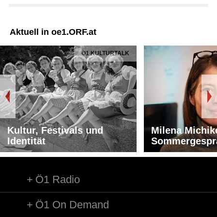
Aktuell in oe1.ORF.at
Ö1 KULTURTALK
Kultur, Festivals und
Milena Michik
Identität
Sommergespr
Ö1 Radio
Ö1 On Demand