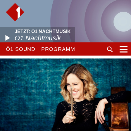
JETZT: Ö1 NACHTMUSIK
Ö1 Nachtmusik
Ö1 SOUND
PROGRAMM