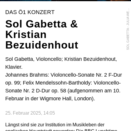
O
L
G
A
B
E
T
T
A
-
J
U
L
I
A
W
S
E
L
S
Y
DAS Ö1 KONZERT
E
Sol Gabetta &
Kristian
Bezuidenhout
Sol Gabetta, Violoncello; Kristian Bezuidenhout,
Klavier.
Johannes Brahms: Violoncello-Sonate Nr. 2 F-Dur
op. 99; Felix Mendelssohn-Bartholdy: Violoncello-
Sonate Nr. 2 D-Dur op. 58 (aufgenommen am 10.
Februar in der Wigmore Hall, London).
25. Februar 2025, 14:05
Längst sind sie zur Institution im Musikleben der