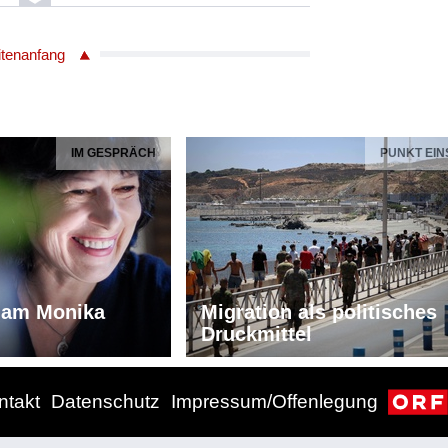
iedrich Haas (*1953)
6
itenanfang
. für Soloklarinette und Kammerorchester
 gewidmet, komponiert im Auftrag von
rd Zachhuber."
r (Klarinette)
IM GESPRÄCH
PUNKT EIN
aterialleihgebühr
re (*1964)
6
iam Monika
Migration als politisches
Druckmittel
ntakt
Datenschutz
Impressum/Offenlegung