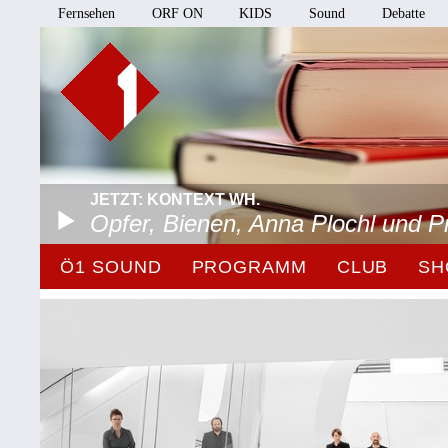
Fernsehen
ORF ON
KIDS
Sound
Debatte
JETZT: KONTEXT WH.
Opfer, Bienen, Anna Plochl und 
Ö1 SOUND
PROGRAMM
CLUB
SH