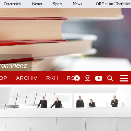
Österreich
Wetter
Sport
News
ORF.at im Überblick
Prominenz
OP
ARCHIV
RKH
RSO