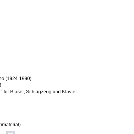
no (1924-1990)
6
a" für Bläser, Schlagzeug und Klavier
hmaterial)