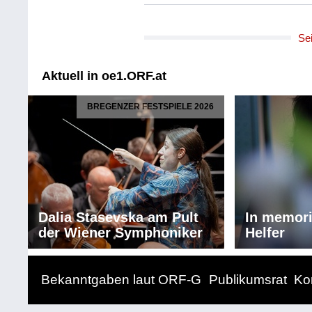
Komponist/Komponistin: Georg Fr
Gesamttitel: KHMS 241215 D476
Se
Titel: ". heraus in Luft und Licht 
(2022, UA), meiner Tochter Sarah
Bärbel Bellinghausen und Bernha
Aktuell in oe1.ORF.at
Ausführende: Klangforum Wien
Solist/Solistin: Bernhard Zachhube
BREGENZER FESTSPIELE 2026
Leitung: Ingo Metzmacher
Länge: 31:58 min
Label: Eigenverlag Zachhuber / M
Komponist/Komponistin: Mark And
Gesamttitel: KHMS 241215 D476
Titel: riss 1-3 (2014-2017):
Dalia Stasevska am Pult
In memor
* riss 1 (2015/2017)
der Wiener Symphoniker
Helfer
* riss 2 (2014)
* riss 3 (2014/2016)
Ausführende: Klangforum Wien
Bekanntgaben laut ORF-G
Publikumsrat
Ko
Leitung: Ingo Metzmacher
Länge: 49:01 min