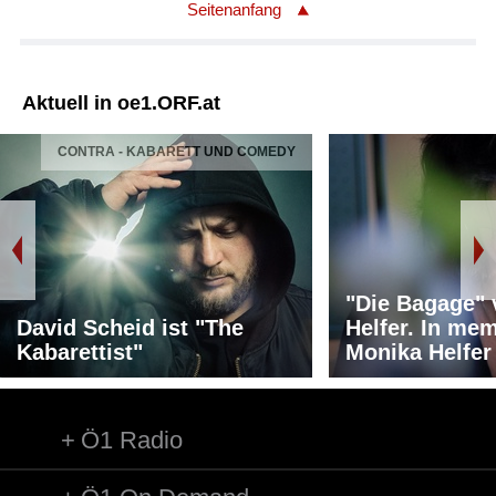
Seitenanfang
Aktuell in oe1.ORF.at
CONTRA - KABARETT UND COMEDY
"Die Bagage"
David Scheid ist "The
Helfer. In me
Kabarettist"
Monika Helfer
Ö1 Radio