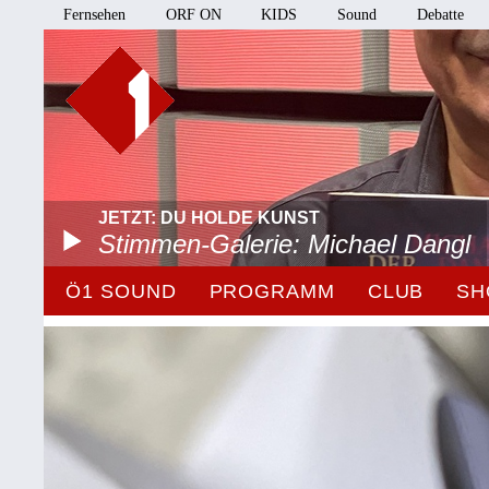
Fernsehen
ORF ON
KIDS
Sound
Debatte
JETZT: DU HOLDE KUNST
Stimmen-Galerie: Michael Dangl
Ö1 SOUND
PROGRAMM
CLUB
SH