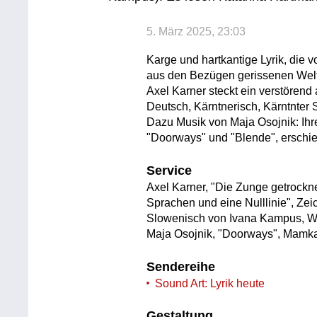
5. März 2025, 23:03
Karge und hartkantige Lyrik, die 
aus den Bezügen gerissenen Welt 
Axel Karner steckt ein verstörend 
Deutsch, Kärntnerisch, Kärntnter
Dazu Musik von Maja Osojnik: Ih
"Doorways" und "Blende", erschi
Service
Axel Karner, "Die Zunge getrockne
Sprachen und eine Nulllinie", Ze
Slowenisch von Ivana Kampus, W
Maja Osojnik, "Doorways", Mamk
Sendereihe
Sound Art: Lyrik heute
Gestaltung