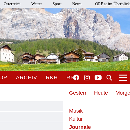
Österreich
Wetter
Sport
News
ORF.at im Überblick
OP
ARCHIV
RKH
RSO
Gestern
Heute
Morg
Musik
Kultur
Journale