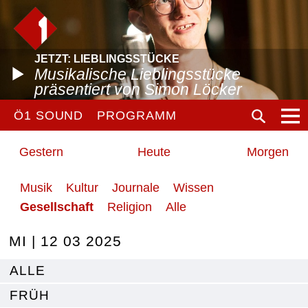
JETZT: LIEBLINGSSTÜCKE
Musikalische Lieblingsstücke
präsentiert von Simon Löcker
Ö1 SOUND
PROGRAMM
Gestern
Heute
Morgen
Musik
Kultur
Journale
Wissen
Gesellschaft
Religion
Alle
MI | 12 03 2025
ALLE
FRÜH