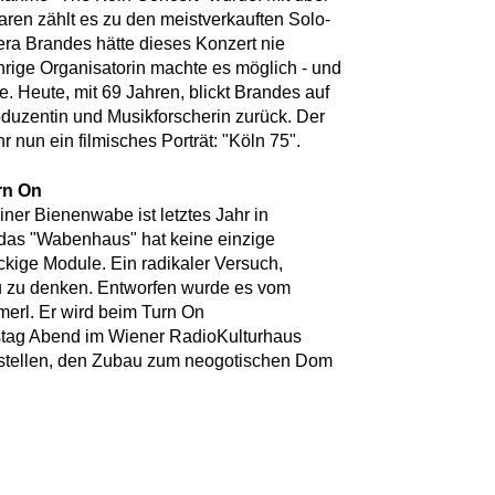
aren zählt es zu den meistverkauften Solo-
era Brandes hätte dieses Konzert nie
hrige Organisatorin machte es möglich - und
. Heute, mit 69 Jahren, blickt Brandes auf
oduzentin und Musikforscherin zurück. Der
 nun ein filmisches Porträt: "Köln 75".
urn On
iner Bienenwabe ist letztes Jahr in
 das "Wabenhaus" hat keine einzige
kige Module. Ein radikaler Versuch,
u zu denken. Entworfen wurde es vom
merl. Er wird beim Turn On
amstag Abend im Wiener RadioKulturhaus
vorstellen, den Zubau zum neogotischen Dom