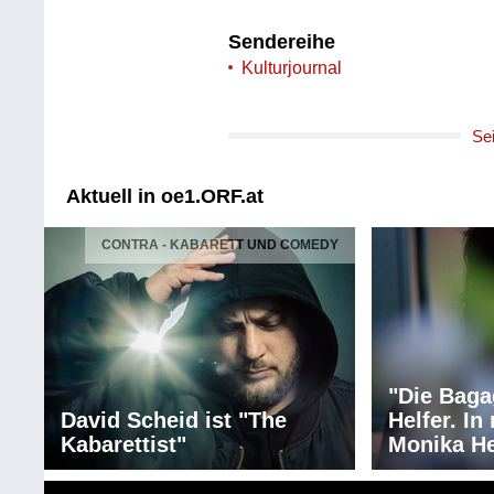
Sendereihe
Kulturjournal
Se
Aktuell in oe1.ORF.at
CONTRA - KABARETT UND COMEDY
"Die Baga
David Scheid ist "The
Helfer. I
Kabarettist"
Monika He