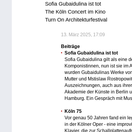
Sofia Gubaidulina ist tot
The Köln Concert im Kino
Turn On Architekturfestival
13. März 2025, 17:09
Beiträge
Sofia Gubaidulina ist tot
Sofia Gubaidulina gilt als eine 
Komponistinnen, nun ist sie im A
wurden Gubaidulinas Werke vo
Mutter und Mstislaw Rostropowit
Auszeichnungen, auch aus ihrer
Akademie der Künste in Berlin 
Hamburg. Ein Gespräch mit Musi
Köln 75
Vor genau 50 Jahren fand ein leg
in der Kölner Oper - eine impro
Klavier, die zur Schallplattena