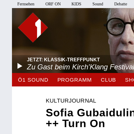
Fernsehen
ORF ON
KIDS
Sound
Debatte
JETZT: KLASSIK-TREFFPUNKT
Zu Gast beim Kirch'Klang Festiva
Ö1 SOUND
PROGRAMM
CLUB
SH
KULTURJOURNAL
Sofia Gubaiduli
++ Turn On