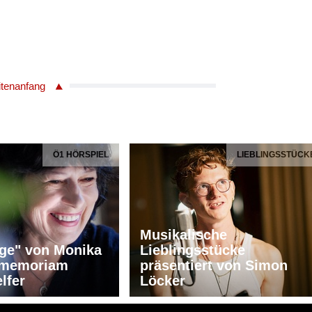
itenanfang
Ö1 HÖRSPIEL
LIEBLINGSSTÜCK
Musikalische
ge" von Monika
Lieblingsstücke
n memoriam
präsentiert von Simon
lfer
Löcker