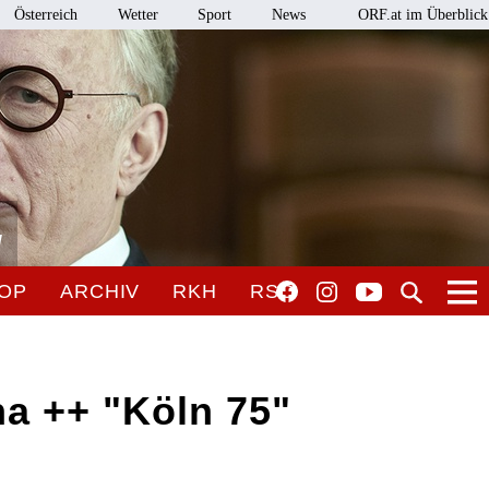
Österreich
Wetter
Sport
News
ORF.at im Überblick
l
OP
ARCHIV
RKH
RSO
na ++ "Köln 75"