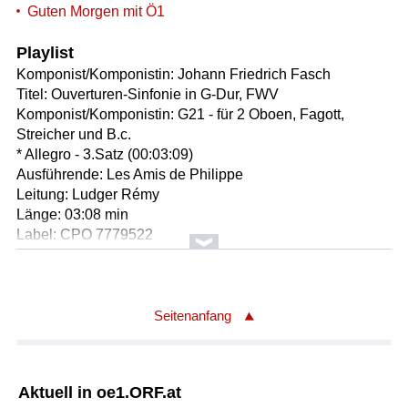
Guten Morgen mit Ö1
Playlist
Komponist/Komponistin: Johann Friedrich Fasch
Titel: Ouverturen-Sinfonie in G-Dur, FWV
Komponist/Komponistin: G21 - für 2 Oboen, Fagott,
Streicher und B.c.
* Allegro - 3.Satz (00:03:09)
Ausführende: Les Amis de Philippe
Leitung: Ludger Rémy
Länge: 03:08 min
Label: CPO 7779522
Komponist/Komponistin: Cécile Chaminade
Titel: Etude scolastique für Klavier in a-moll/C-Dur/A-Dur
op.139
Seitenanfang
* Allegro energico (in a-moll) - Molto sostenuto, dolce (in
C-Dur / A-Dur)
Solist/Solistin: Johann Blanchard
Aktuell in oe1.ORF.at
Länge: 05:02 min