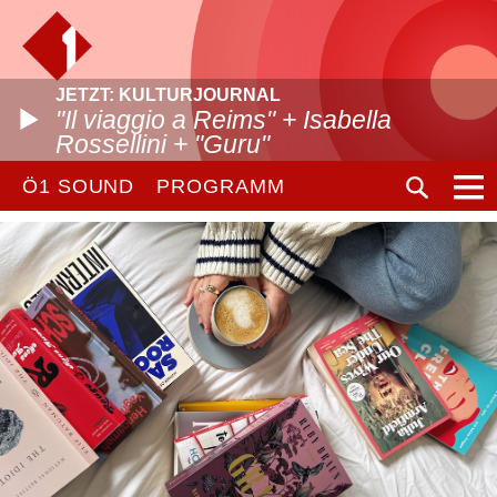
JETZT: KULTURJOURNAL
"Il viaggio a Reims" + Isabella
Rossellini + "Guru"
Ö1 SOUND
PROGRAMM