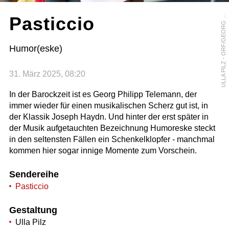
L
L
A
P
I
L
Z
-
O
R
F
/
G
E
O
R
G
C
H
V
O
J
K
Pasticcio
U
A
Humor(eske)
31. März 2025, 08:20
In der Barockzeit ist es Georg Philipp Telemann, der
immer wieder für einen musikalischen Scherz gut ist, in
der Klassik Joseph Haydn. Und hinter der erst später in
der Musik aufgetauchten Bezeichnung Humoreske steckt
in den seltensten Fällen ein Schenkelklopfer - manchmal
kommen hier sogar innige Momente zum Vorschein.
Sendereihe
Pasticcio
Gestaltung
Ulla Pilz