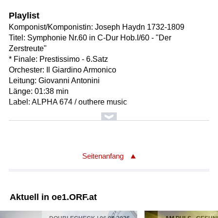
Playlist
Komponist/Komponistin: Joseph Haydn 1732-1809
Titel: Symphonie Nr.60 in C-Dur Hob.I/60 - "Der
Zerstreute"
* Finale: Prestissimo - 6.Satz
Orchester: Il Giardino Armonico
Leitung: Giovanni Antonini
Länge: 01:38 min
Label: ALPHA 674 / outhere music
Komponist/Komponistin: Georg Philipp Telemann 1681 -
1767
Vorlage: Jonathan Swift 1667 - 1745
Titel: Gulliver-Suite (aus: "Der getreue Music-Meister",
Seitenanfang
1728/29) - für 2 Violinen senza Basso
* 6. Intrada
Ausführende: Solisten der Berliner Barock Compagney
Aktuell in oe1.ORF.at
Solist/Solistin: Georg Kallweit
Solist/Solistin: Andrea Keller