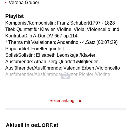
Verena Gruber
Playlist
Komponist/Komponistin: Franz Schubert/1797 - 1828
Titel: Quintett für Klavier, Violine, Viola, Violoncello und
Kontrabaß in A-Dur DV 667 op.114
* Thema mit Variationen; Andantino - 4.Satz (00:07:29)
Populartitel: Forellenquintett
Solist/Solistin: Elisabeth Leonskaja /Klavier
Ausführende: Alban Berg Quartett /Mitglieder
Ausführender/Ausführende: Valentin Erben /Violoncello
Ausführender/Ausführende: Günter Pichler /Violine
Ausführender/Ausführende: Thomas Kakuska /Viola
Ausführender/Ausführende: Georg Hörtnagel /Kontrabaß
Länge: 01:12 min
Label: EMI 7474482
Seitenanfang
Komponist/Komponistin: Elena Ledda
Titel: Palchi no torri
Aktuell in oe1.ORF.at
I: Elena Ledda