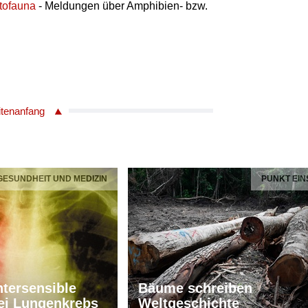
etofauna
- Meldungen über Amphibien- bzw.
itenanfang
 GESUNDHEIT UND MEDIZIN
PUNKT EIN
tersensible
Bäume schreiben
ei Lungenkrebs
Weltgeschichte