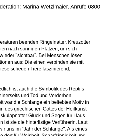
eration: Marina Wetzlmaier. Anrufe 0800
eraturen beenden Ringelnatter, Kreuzotter
chen nach sonnigen Plätzen, um sich
wieder "sichtbar". Bei Menschen lösen
ionen aus: Die einen verbinden sie mit
diese scheuen Tiere faszinierend,
dlich ist auch die Symbolik des Reptils
inerseits und Tod und Verderben
it war die Schlange ein beliebtes Motiv in
rin des griechischen Gottes der Heilkunst
Äskulapnatter Glück und Segen für Haus
n ist sie die hinterlistige Verführerin. Laut
ir uns im "Jahr der Schlange". Als eines
ie dort für Weisheit, Scharfsinnigkeit und