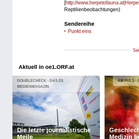
[
http://www.herpetofauna.at|Herp
Reptilienbeobachtungen)
Sendereihe
Punkt eins
Se
Aktuell in oe1.ORF.at
DOUBLECHECK - DAS Ö1
AM PULS -
MEDIENMAGAZIN
Die letzte journalistische
Geschlech
Meile
Medizin b