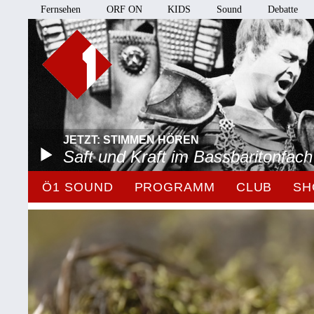
Fernsehen
ORF ON
KIDS
Sound
Debatte
JETZT: STIMMEN HÖREN
Saft und Kraft im Bassbaritonfach
Ö1 SOUND
PROGRAMM
CLUB
SH