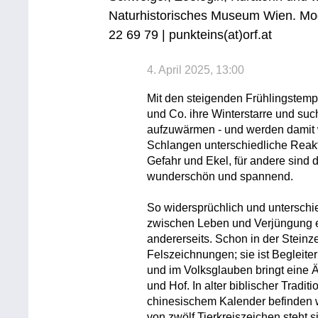
Naturhistorisches Museum Wien. Mod
22 69 79 | punkteins(at)orf.at
4. April 2025, 13:00
Mit den steigenden Frühlingstemp
und Co. ihre Winterstarre und su
aufzuwärmen - und werden damit 
Schlangen unterschiedliche Reakt
Gefahr und Ekel, für andere sind 
wunderschön und spannend.
So widersprüchlich und unterschie
zwischen Leben und Verjüngung e
andererseits. Schon in der Steinze
Felszeichnungen; sie ist Begleite
und im Volksglauben bringt eine 
und Hof. In alter biblischer Traditio
chinesischem Kalender befinden w
von zwölf Tierkreiszeichen steht s