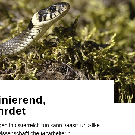
inierend,
hrdet
n in Österreich tun kann. Gast: Dr. Silke
issenschaftliche Mitarbeiterin,