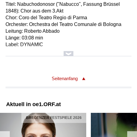
Titel: Nabuchodonosor ("Nabucco", Fassung Brüssel
1848): Chor aus dem 3.Akt
Chor: Coro del Teatro Regio di Parma
Orchester: Orchestra del Teatro Comunale di Bologna
Leitung: Roberto Abbado
Länge: 03:08 min
Label: DYNAMIC
Komponist/Komponistin: Giuseppe Verdi /1813-1901
Titel: Gustavo III / Un ballo in maschera: Duett Amelia-
Gustavo /II
Solist/Solistin: Anna Pirozzi
Seitenanfang
Solist/Solistin: Piero Pretti
Orchester: Filarmonica Arturo Toscanini
Leitung: Roberto Abbado
Aktuell in oe1.ORF.at
Länge: 08:57 min
Label: DYNAMIC
BREGENZER FESTSPIELE 2026
Komponist/Komponistin: Giuseppe Verdi /1813-1901
Titel: La forza del destino: Arie des Don Carlo di Vargas /III