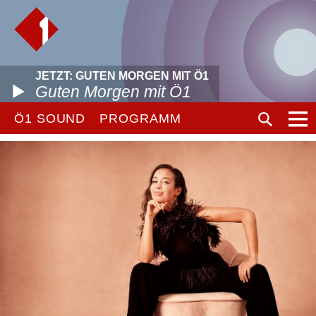
JETZT: GUTEN MORGEN MIT Ö1
Guten Morgen mit Ö1
Ö1 SOUND
PROGRAMM