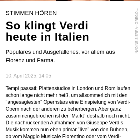
A
D
I
N
E
S
I
E
R
R
A
-
G
R
E
G
R
H
O
H
E
N
B
E
R
N
G
STIMMEN HÖREN
O
So klingt Verdi
heute in Italien
Populäres und Ausgefallenes, vor allem aus
Florenz und Parma.
10. April 2025, 14:05
Tempi passati: Plattenstudios in London und Rom laufen
schon lange nicht mehr heiß, um allsommerlich mit den
"angesagtesten" Opernstars eine Einspielung von Verdi-
Opern nach der anderen zu beherbergen. Aber ganz
zusammengebrochen ist der "Markt" deshalb noch nicht.
Die nachrückenden Aufnahmen von Giuseppe Verdis
Musik kommen nun eben primär "live" von den Bühnen,
ob vom Maggio Musicale Fiorentino oder vom Verdi-