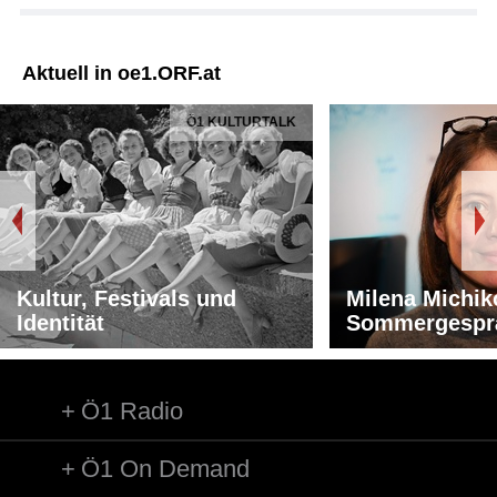
Aktuell in oe1.ORF.at
Ö1 KULTURTALK
Kultur, Festivals und
Milena Michik
Identität
Sommergespr
Ö1 Radio
Ö1 On Demand