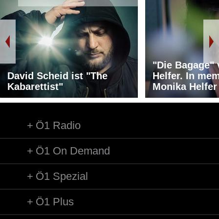
"Die Bagage"
David Scheid ist "The
Helfer. In me
Kabarettist"
Monika Helfer
Ö1 Radio
Ö1 On Demand
Ö1 Spezial
Ö1 Plus