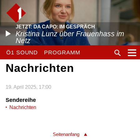
JETZT: DA CAPO: IM GESPRÄCH
Kristina Lunz über Frauenhass im
Netz
Ö1 SOUND
PROGRAMM
Nachrichten
19. April 2025, 17:00
Sendereihe
Nachrichten
Seitenanfang