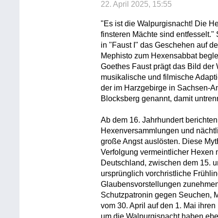
22. April 2025, 15:55
"Es ist die Walpurgisnacht! Die H
finsteren Mächte sind entfesselt
in "Faust I" das Geschehen auf d
Mephisto zum Hexensabbat begleite
Goethes Faust prägt das Bild der
musikalische und filmische Adapti
der im Harzgebirge in Sachsen-An
Blocksberg genannt, damit untre
Ab dem 16. Jahrhundert berichte
Hexenversammlungen und nächtlic
große Angst auslösten. Diese Myt
Verfolgung vermeintlicher Hexen 
Deutschland, zwischen dem 15. un
ursprünglich vorchristliche Frühli
Glaubensvorstellungen zunehmend
Schutzpatronin gegen Seuchen, Mi
vom 30. April auf den 1. Mai ihr
um die Walpurgisnacht haben eben