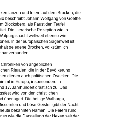
exen tanzen und feiern auf dem Brocken, die
." So beschreibt Johann Wolfgang von Goethe
em Blocksberg, als Faust den Teufel
t. Die literarische Rezeption wie in
 Walpurgisnacht weltweit ebenso wie
onen. In der europäischen Sagenwelt ist
halt gelegene Brocken, volkstümlich
nnbar verbunden.
n Chroniken von angeblichen
hen Ritualen, die in der Bevölkerung
hen dienen auch politischen Zwecken: Die
nimmt in Europa, insbesondere in
d 17. Jahrhundert drastisch zu. Das
ngsfest wird von den christlichen
 überlagert. Die heilige Walburga,
ssernten und böse Geister, gibt der Nacht
en heute bekannten Namen. Die Feiern rund
so wie die Darstellung der Hexen seit der