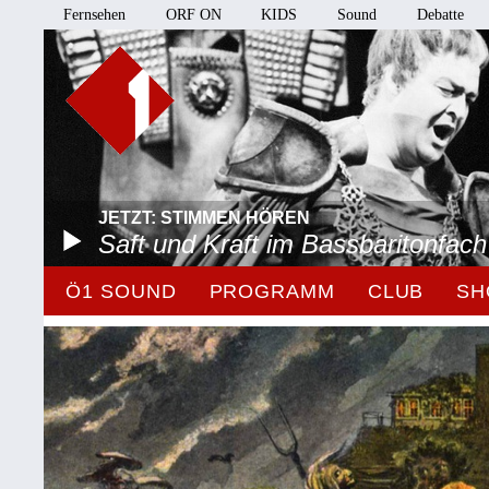
Fernsehen
ORF ON
KIDS
Sound
Debatte
JETZT: STIMMEN HÖREN
Saft und Kraft im Bassbaritonfach
Ö1 SOUND
PROGRAMM
CLUB
SH