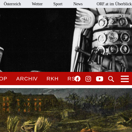
Österreich
Wetter
Sport
News
ORF.at im Überblick
OP
ARCHIV
RKH
RSO