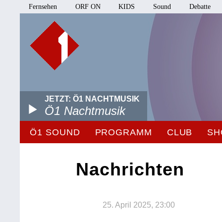
Fernsehen
ORF ON
KIDS
Sound
Debatte
JETZT: Ö1 NACHTMUSIK
Ö1 Nachtmusik
Ö1 SOUND
PROGRAMM
CLUB
SH
Nachrichten
25. April 2025, 23:00