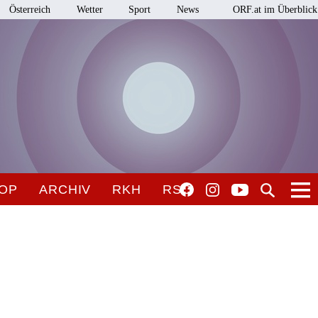
Österreich
Wetter
Sport
News
ORF.at im Überblick
OP
ARCHIV
RKH
RSO