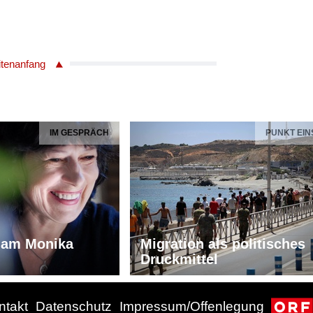
itenanfang
IM GESPRÄCH
PUNKT EIN
iam Monika
Migration als politisches
Druckmittel
ntakt
Datenschutz
Impressum/Offenlegung