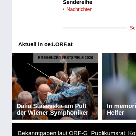
Sendereihe
Nachrichten
Se
Aktuell in oe1.ORF.at
BREGENZER FESTSPIELE 2026
Dalia Stasevska am Pult
In memor
der Wiener Symphoniker
Helfer
Bekanntgaben laut ORF-G
Publikumsrat
Ko