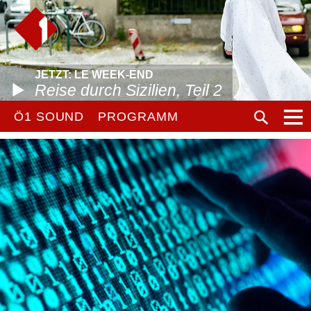
JETZT: LE WEEK-END
Reise durch Sizilien, Teil 2
Ö1 SOUND
PROGRAMM