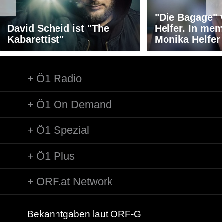
"Die Bagage"
David Scheid ist "The
Helfer. In me
Kabarettist"
Monika Helfer
Ö1 Radio
Ö1 On Demand
Ö1 Spezial
Ö1 Plus
ORF.at Network
Bekanntgaben laut ORF-G