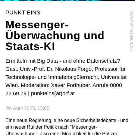
I
C
T
U
R
E
D
E
S
K
.
C
O
M
/
W
E
T
E
N
D
6
1
/
A
N
D
R
E
W
B
R
O
O
K
E
P
S
PUNKT EINS
S
Messenger-
Überwachung und
Staats-KI
Ermitteln mit Big Data - und ohne Datenschutz?
Gast: Univ.-Prof. Dr. Nikolaus Forgó, Professor für
Technologie- und Immaterialgüterrecht, Universität
Wien. Moderation: Xaver Forthuber. Anrufe 0800
22 69 79 | punkteins(at)orf.at
29. April 2025, 13:00
Eine neue Regierung, eine neue Sicherheitsdebatte - und
ein neuer Ruf der Politik nach "Messenger-
Überwachung", also einer Möglichkeit für die Polizei,