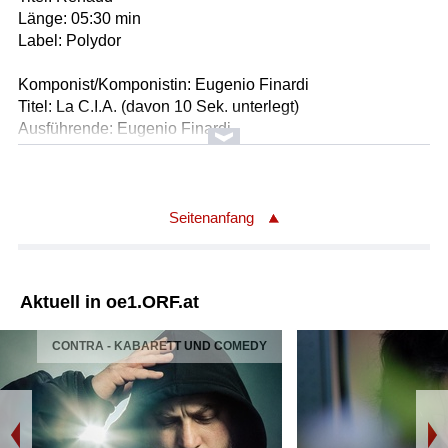
Länge: 05:30 min
Label: Polydor
Komponist/Komponistin: Eugenio Finardi
Titel: La C.I.A. (davon 10 Sek. unterlegt)
Ausführende: Eugenio Finardi
Länge: 03:55 min
Label: WEA
Komponist/Komponistin: Boris Vian
Seitenanfang
Titel: Le déserteur (davon 21 Sek. unterlegt)
Ausführende: Boris Vian
Länge: 03:27 min
Aktuell in oe1.ORF.at
Label: Polygram
CONTRA - KABARETT UND COMEDY