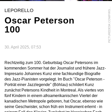
I
C
T
U
R
E
D
E
S
K
.
C
O
M
/
F
I
R
T
L
O
O
K
/
A
N
D
R
E
A
S
F
R
I
E
S
P
S
LEPORELLO
S
Oscar Peterson
100
30. April 2025, 07:53
Rechtzeitig zum 100. Geburtstag Oscar Petersons im
kommenden Sommer hat der Journalist und frühere Jazz-
Impresario Johannes Kunz eine fachkundige Biografie
des Jazz-Pianisten vorgelegt. Im Buch "Oscar Peterson -
Porträt einer Jazzlegende" (Böhlau) schildert Kunz
zunächst Petersons Kindheit in Montreal. Als viertes von
fünf Kindern in einem afroamerikanischen Viertel der
kanadischen Metropole geboren, hat Oscar, ebenso wie
seine Geschwister, schon früh ein Instrument erlernt - in