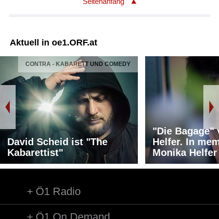
Seitenanfang
Aktuell in oe1.ORF.at
CONTRA - KABARETT UND COMEDY
"Die Bagage"
David Scheid ist "The
Helfer. In me
Kabarettist"
Monika Helfer
Ö1 Radio
Ö1 On Demand