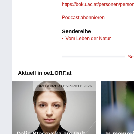
https://boku.ac.at/personen/p
Podcast abonnieren
Sendereihe
Vom Leben der Natur
Se
Aktuell in oe1.ORF.at
BREGENZER FESTSPIELE 2026
Dalia Stasevska am Pult
In memor