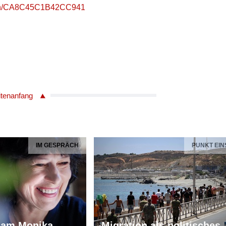
erson/CA8C45C1B42CC941
itenanfang
IM GESPRÄCH
PUNKT EIN
iam Monika
Migration als politisches