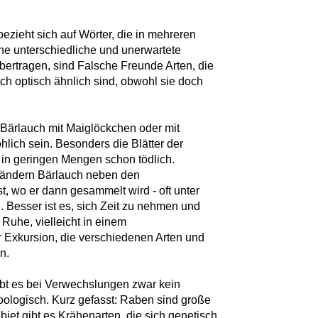
zieht sich auf Wörter, die in mehreren
ine unterschiedliche und unerwartete
bertragen, sind Falsche Freunde Arten, die
ich optisch ähnlich sind, obwohl sie doch
 Bärlauch mit Maiglöckchen oder mit
lich sein. Besonders die Blätter der
 in geringen Mengen schon tödlich.
rändern Bärlauch neben den
, wo er dann gesammelt wird - oft unter
 Besser ist es, sich Zeit zu nehmen und
 Ruhe, vielleicht in einem
er Exkursion, die verschiedenen Arten und
n.
bt es bei Verwechslungen zwar kein
oologisch. Kurz gefasst: Raben sind große
et gibt es Krähenarten, die sich genetisch