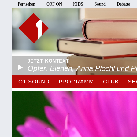
Fernsehen
ORF ON
KIDS
Sound
Debatte
JETZT: KONTEXT
Opfer, Bienen, Anna Plochl und 
Ö1 SOUND
PROGRAMM
CLUB
SH