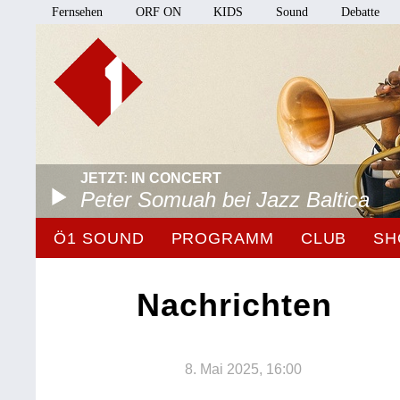
Fernsehen
ORF ON
KIDS
Sound
Debatte
JETZT: IN CONCERT
Peter Somuah bei Jazz Baltica
Ö1 SOUND
PROGRAMM
CLUB
SH
Nachrichten
8. Mai 2025, 16:00