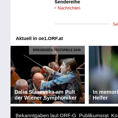
Sendereihe
Nachrichten
Se
Aktuell in oe1.ORF.at
BREGENZER FESTSPIELE 2026
Dalia Stasevska am Pult
In memor
der Wiener Symphoniker
Helfer
Bekanntgaben laut ORF-G
Publikumsrat
Ko