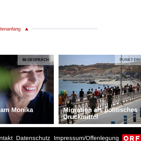
itenanfang
IM GESPRÄCH
PUNKT EIN
iam Monika
Migration als politisches
Druckmittel
ntakt
Datenschutz
Impressum/Offenlegung