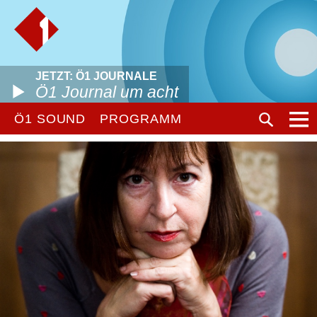
JETZT: Ö1 JOURNALE
Ö1 Journal um acht
Ö1 SOUND
PROGRAMM