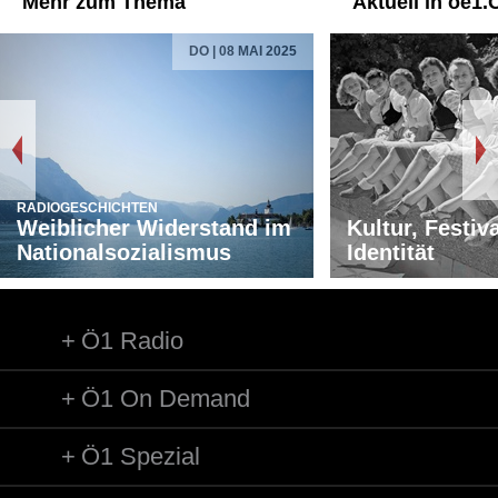
Mehr zum Thema
Aktuell in oe1.
DO | 08 MAI 2025
RADIOGESCHICHTEN
Weiblicher Widerstand im
Kultur, Festiv
Nationalsozialismus
Identität
Ö1 Radio
Ö1 On Demand
Ö1 Spezial