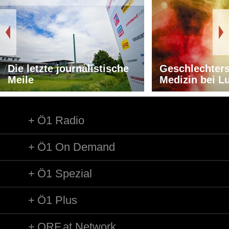
Die letzte journalistische
Geschlechters
Meile
Medizin bei L
Ö1 Radio
Ö1 On Demand
Ö1 Spezial
Ö1 Plus
ORF.at Network