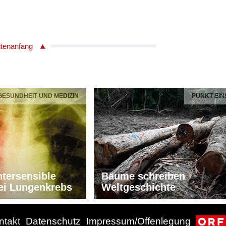
itenanfang
 GESUNDHEIT UND MEDIZIN
PUNKT EIN
tersensible
Bäume schreiben
ei Lungenkrebs
Weltgeschichte
ntakt
Datenschutz
Impressum/Offenlegung