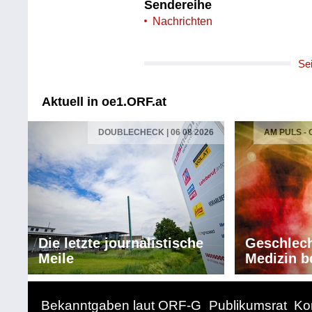
Sendereihe
Nachrichten
Se
Aktuell in oe1.ORF.at
DOUBLECHECK | 06 08 2026
AM PULS -
Die letzte journalistische
Geschlech
Meile
Medizin b
Bekanntgaben laut ORF-G
Publikumsrat
Ko