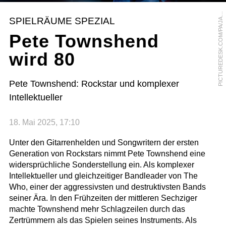
I
C
T
U
R
E
D
E
S
K
.
C
O
M
/
P
A
/
J
E
S
M
A
N
N
I
N
P
M
G
SPIELRÄUME SPEZIAL
A
Pete Townshend
wird 80
Pete Townshend: Rockstar und komplexer
Intellektueller
18. Mai 2025, 17:10
Unter den Gitarrenhelden und Songwritern der ersten
Generation von Rockstars nimmt Pete Townshend eine
widersprüchliche Sonderstellung ein. Als komplexer
Intellektueller und gleichzeitiger Bandleader von The
Who, einer der aggressivsten und destruktivsten Bands
seiner Ära. In den Frühzeiten der mittleren Sechziger
machte Townshend mehr Schlagzeilen durch das
Zertrümmern als das Spielen seines Instruments. Als