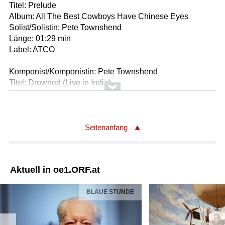
Titel: Prelude
Album: All The Best Cowboys Have Chinese Eyes
Solist/Solistin: Pete Townshend
Länge: 01:29 min
Label: ATCO
Komponist/Komponistin: Pete Townshend
Titel: Drowned (Live in India)
Album: Who Came First (Deluxe)
Solist/Solistin: Pete Townshend
Länge: 02:02 min
Label: Eel Pie/Universal
Seitenanfang
Komponist/Komponistin: Pete Townshend
Titel: The Kids are Alright
Aktuell in oe1.ORF.at
Album: My Generation
Ausführende: The Who
BLAUE STUNDE
Länge: 03:09 min
Label: Brunswick/Universal