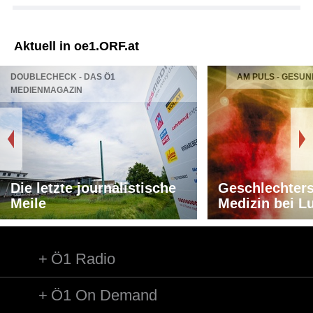
Aktuell in oe1.ORF.at
DOUBLECHECK - DAS Ö1
AM PULS - GESUN
MEDIENMAGAZIN
Die letzte journalistische
Geschlechters
Meile
Medizin bei L
Ö1 Radio
Ö1 On Demand