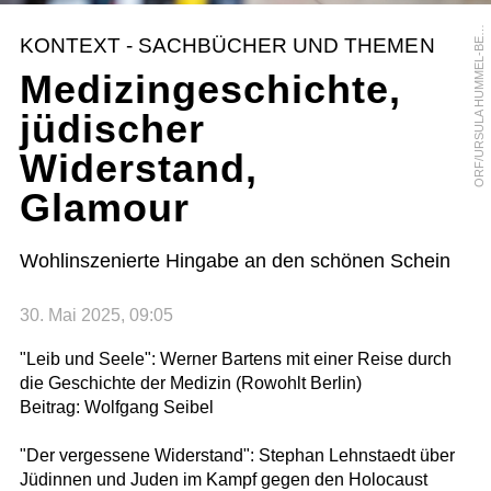
R
F
/
U
R
S
U
L
A
H
U
M
M
E
L
-
B
R
G
E
O
R
KONTEXT - SACHBÜCHER UND THEMEN
E
Medizingeschichte,
jüdischer
Widerstand,
Glamour
Wohlinszenierte Hingabe an den schönen Schein
30. Mai 2025, 09:05
"Leib und Seele": Werner Bartens mit einer Reise durch
die Geschichte der Medizin (Rowohlt Berlin)
Beitrag: Wolfgang Seibel
"Der vergessene Widerstand": Stephan Lehnstaedt über
Jüdinnen und Juden im Kampf gegen den Holocaust