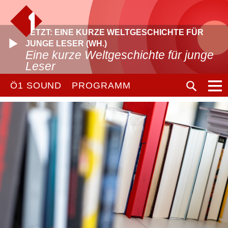
JETZT: EINE KURZE WELTGESCHICHTE FÜR
JUNGE LESER (WH.)
Eine kurze Weltgeschichte für junge
Leser
Ö1 SOUND
PROGRAMM