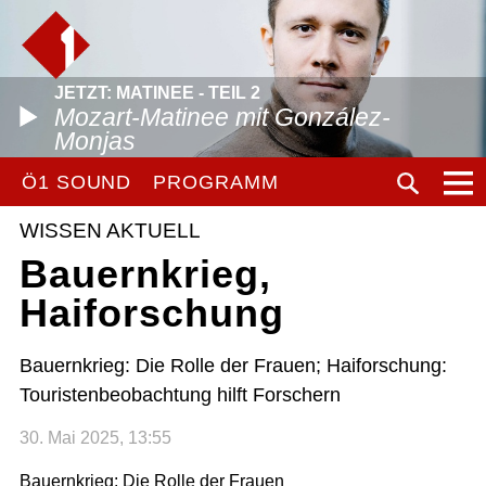
JETZT: MATINEE - TEIL 2
Mozart-Matinee mit González-
Monjas
Ö1 SOUND
PROGRAMM
WISSEN AKTUELL
Bauernkrieg,
Haiforschung
Bauernkrieg: Die Rolle der Frauen; Haiforschung:
Touristenbeobachtung hilft Forschern
30. Mai 2025, 13:55
Bauernkrieg: Die Rolle der Frauen