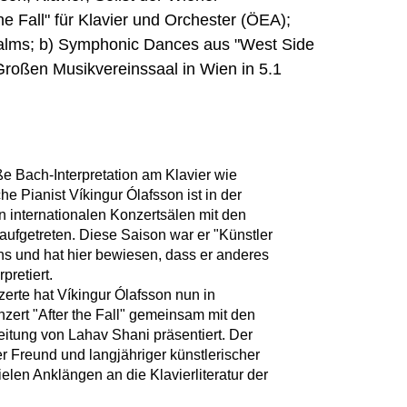
e Fall" für Klavier und Orchester (ÖEA);
salms; b) Symphonic Dances aus "West Side
roßen Musikvereinssaal in Wien in 5.1
e Bach-Interpretation am Klavier wie
he Pianist Víkingur Ólafsson ist in der
 internationalen Konzertsälen mit den
ufgetreten. Diese Saison war er "Künstler
s und hat hier bewiesen, dass er anderes
pretiert.
rte hat Víkingur Ólafsson nun in
nzert "After the Fall" gemeinsam mit den
itung von Lahav Shani präsentiert. Der
 Freund und langjähriger künstlerischer
vielen Anklängen an die Klavierliteratur der