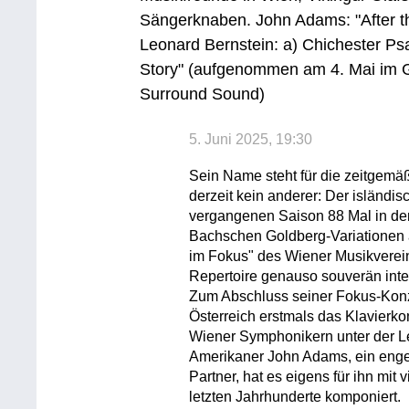
Sängerknaben. John Adams: "After th
Leonard Bernstein: a) Chichester P
Story" (aufgenommen am 4. Mai im G
Surround Sound)
5. Juni 2025, 19:30
Sein Name steht für die zeitgemäß
derzeit kein anderer: Der isländisc
vergangenen Saison 88 Mal in den
Bachschen Goldberg-Variationen a
im Fokus" des Wiener Musikverein
Repertoire genauso souverän inter
Zum Abschluss seiner Fokus-Konze
Österreich erstmals das Klavierko
Wiener Symphonikern unter der Le
Amerikaner John Adams, ein enger
Partner, hat es eigens für ihn mit 
letzten Jahrhunderte komponiert.