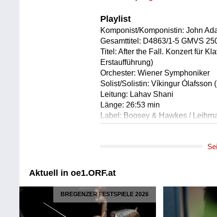
Playlist
Komponist/Komponistin: John Ad
Gesamttitel: D4863/1-5 GMVS 25
Titel: After the Fall. Konzert für 
Erstaufführung)
Orchester: Wiener Symphoniker
Solist/Solistin: Víkingur Ólafsson 
Leitung: Lahav Shani
Länge: 26:53 min
Label: Boosey & Hawkes / Leihma
Komponist/Komponistin: Johann S
Se
Bearbeiter/Bearbeiterin: Alexander
Gesamttitel: D4863/1-5 GMVS 25
Titel: Präludium h-Moll (ursprün
Aktuell in oe1.ORF.at
Solist/Solistin: Víkingur Ólafsson 
Länge: 03:30 min
BREGENZER FESTSPIELE 2026
Label: Schott