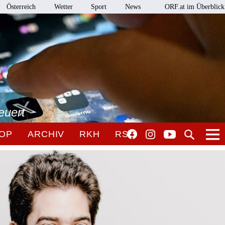
Österreich
Wetter
Sport
News
ORF.at im Überblick
euert
OP
ARCHIV
RKH
RSO