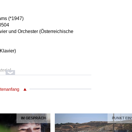
ams (*1947)
0504
Klavier und Orchester (Österreichische
(Klavier)
terial
ebastian Bach (1685 - 1750)
itenanfang
 Siloti (1863 - 1945)
0504
glich Präludium e-Moll BWV 855a) (Zugabe)
(Klavier)
IM GESPRÄCH
PUNKT EIN