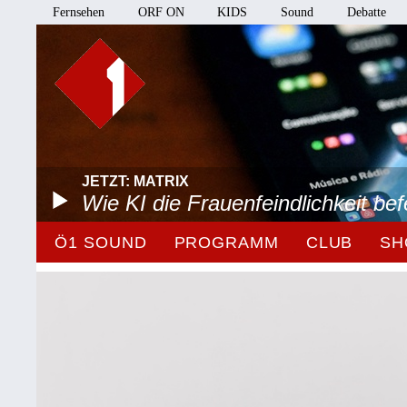
Fernsehen
ORF ON
KIDS
Sound
Debatte
JETZT: MATRIX
Wie KI die Frauenfeindlichkeit bef
Ö1 SOUND
PROGRAMM
CLUB
SH