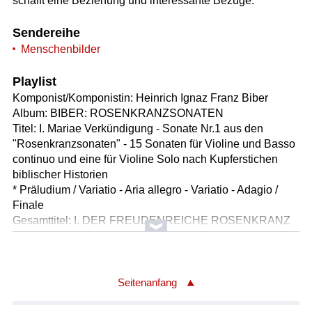
schafft eine Beziehung und interessante Bezüge.
Sendereihe
Menschenbilder
Playlist
Komponist/Komponistin: Heinrich Ignaz Franz Biber
Album: BIBER: ROSENKRANZSONATEN
Titel: I. Mariae Verkündigung - Sonate Nr.1 aus den
"Rosenkranzsonaten" - 15 Sonaten für Violine und Basso
continuo und eine für Violine Solo nach Kupferstichen
biblischer Historien
* Präludium / Variatio - Aria allegro - Variatio - Adagio /
Finale
Gesamttitel: I. DER FREUDENREICHE ROSENKRANZ
Anderssprachiger Titel: Mysteriensonaten,
Kupferstichsonaten
Solist/Solistin: Daniel Sepec /Violine
Solist/Solistin: Hille Perl /Viola da gamba
Seitenanfang
Solist/Solistin: Lee Santana /Erzlaute, Theorbe