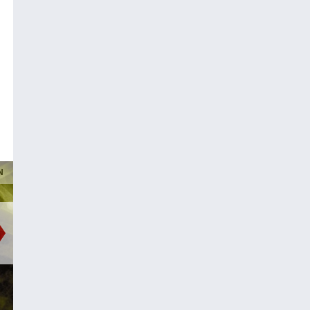
N
PUNKT EINS
Bäume schreiben
Weltgeschichte