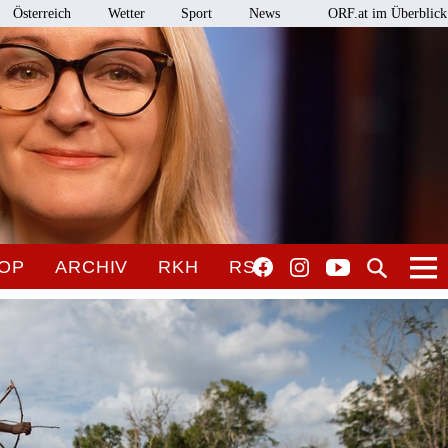
Österreich
Wetter
Sport
News
ORF.at im Überblick
OP
ARCHIV
RKH
RSO