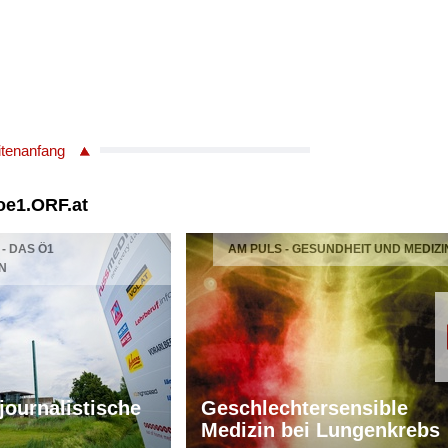
itenanfang
 oe1.ORF.at
- DAS Ö1
AM PULS - GESUNDHEIT UND MEDIZI
N
 journalistische
Geschlechtersensible
Medizin bei Lungenkrebs