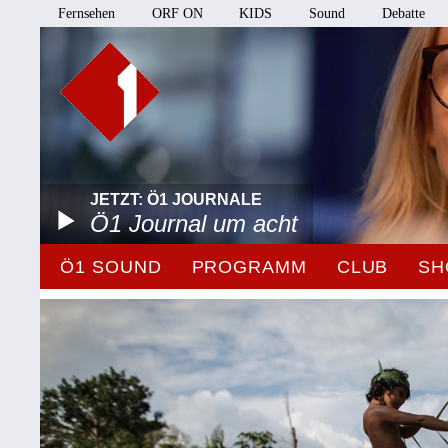
Fernsehen
ORF ON
KIDS
Sound
Debatte
JETZT: Ö1 JOURNALE
Ö1 Journal um acht
Ö1 SOUND
PROGRAMM
CLUB
SH