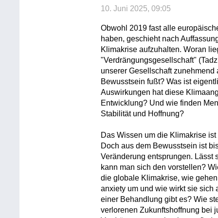
10. Juni 2025, 09:05
Obwohl 2019 fast alle europäisc
haben, geschieht nach Auffassung 
Klimakrise aufzuhalten. Woran lie
"Verdrängungsgesellschaft" (Tadzi
unserer Gesellschaft zunehmend 
Bewusstsein fußt? Was ist eigent
Auswirkungen hat diese Klimaangst
Entwicklung? Und wie finden Men
Stabilität und Hoffnung?
Das Wissen um die Klimakrise ist
Doch aus dem Bewusstsein ist bis
Veränderung entsprungen. Lässt s
kann man sich den vorstellen? W
die globale Klimakrise, wie gehen
anxiety um und wie wirkt sie sich
einer Behandlung gibt es? Wie st
verlorenen Zukunftshoffnung bei